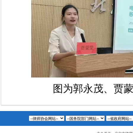
图为郭永茂、贾