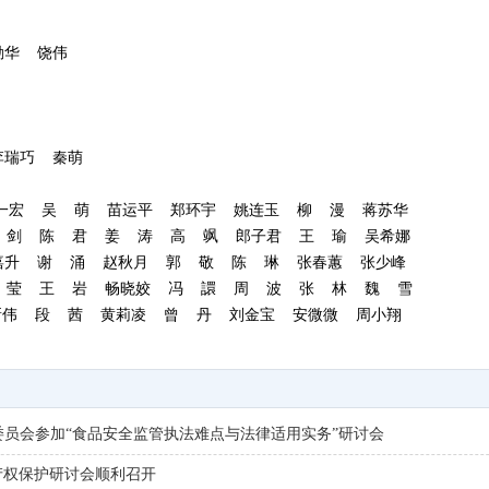
华  饶伟

瑞巧  秦萌

一宏  吴  萌  苗运平  郑环宇  姚连玉  柳  漫  蒋苏华 

剑  陈  君  姜  涛  高  飒  郎子君  王  瑜  吴希娜

  谢  涌  赵秋月  郭  敬  陈  琳  张春蕙  张少峰

莹  王  岩  畅晓姣  冯  譞  周  波  张  林  魏  雪

  段  茜  黄莉凌  曾  丹  刘金宝  安微微  周小翔

员会参加“食品安全监管执法难点与法律适用实务”研讨会
产权保护研讨会顺利召开