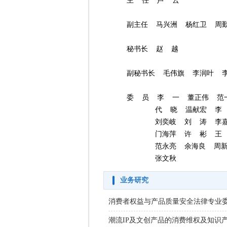
主  任  芦  云				

副主任  马兴洲  杨红卫  周勤
秘书长  赵  越					

副秘书长  毛伟旗  李润叶  李
委  员  李  一  董正伟  范
　　　　代  晓  温献宏  李  
　　　　刘奕岐  刘  涛  李嘉升
　　　　门海萍  许  彬  王  
　　　　范永亮  余海良  周新伟
　　　　张文秋
业务研究
消费者权益与产品质量安全法律专业委
潮流IP及文创产品的消费维权及知识