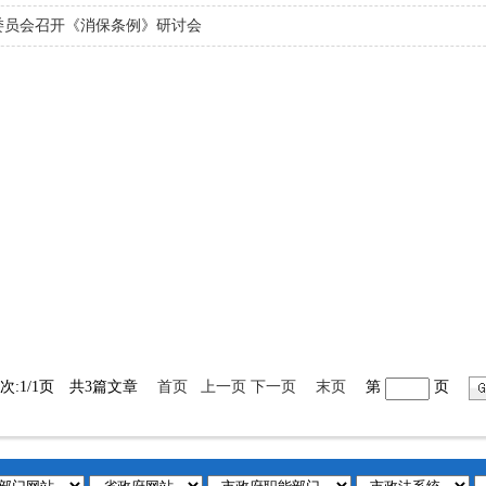
委员会召开《消保条例》研讨会
次:1/1页 共3篇文章
首页
上一页
下一页
末页
第
页